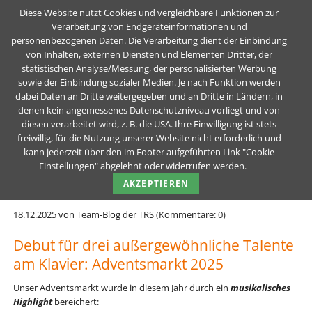
Diese Website nutzt Cookies und vergleichbare Funktionen zur
Verarbeitung von Endgeräteinformationen und
personenbezogenen Daten. Die Verarbeitung dient der Einbindung
Debut für drei außergewöhnliche Talente am
von Inhalten, externen Diensten und Elementen Dritter, der
statistischen Analyse/Messung, der personalisierten Werbung
Klavier: Adventsmarkt 2025
sowie der Einbindung sozialer Medien. Je nach Funktion werden
dabei Daten an Dritte weitergegeben und an Dritte in Ländern, in
Teck-Realschule Kirchheim unter Teck
Unser Schul-Blog
News Details
denen kein angemessenes Datenschutzniveau vorliegt und von
diesen verarbeitet wird, z. B. die USA. Ihre Einwilligung ist stets
freiwillig, für die Nutzung unserer Website nicht erforderlich und
Debut für drei außergewöhnliche
kann jederzeit über den im Footer aufgeführten Link "Cookie
Talente am Klavier:
Einstellungen" abgelehnt oder widerrufen werden.
AKZEPTIEREN
Adventsmarkt 2025
18.12.2025
von Team-Blog der TRS (Kommentare: 0)
Debut für drei außergewöhnliche Talente
am Klavier: Adventsmarkt 2025
Unser Adventsmarkt wurde in diesem Jahr durch ein
musikalisches
Highlight
bereichert: