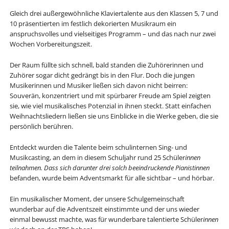
Gleich drei außergewöhnliche Klaviertalente aus den Klassen 5, 7 und
10 präsentierten im festlich dekorierten Musikraum ein
anspruchsvolles und vielseitiges Programm – und das nach nur zwei
Wochen Vorbereitungszeit.
Der Raum füllte sich schnell, bald standen die Zuhörerinnen und
Zuhörer sogar dicht gedrängt bis in den Flur. Doch die jungen
Musikerinnen und Musiker ließen sich davon nicht beirren:
Souverän, konzentriert und mit spürbarer Freude am Spiel zeigten
sie, wie viel musikalisches Potenzial in ihnen steckt. Statt einfachen
Weihnachtsliedern ließen sie uns Einblicke in die Werke geben, die sie
persönlich berühren.
Entdeckt wurden die Talente beim schulinternen Sing- und
Musikcasting, an dem in diesem Schuljahr rund 25 Schüler
innen
teilnahmen. Dass sich darunter drei solch beeindruckende Pianist
innen
befanden, wurde beim Adventsmarkt für alle sichtbar – und hörbar.
Ein musikalischer Moment, der unsere Schulgemeinschaft
wunderbar auf die Adventszeit einstimmte und der uns wieder
einmal bewusst machte, was für wunderbare talentierte Schüler
innen