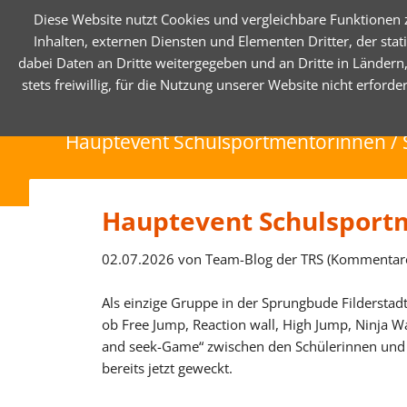
Diese Website nutzt Cookies und vergleichbare Funktionen
Inhalten, externen Diensten und Elementen Dritter, der st
dabei Daten an Dritte weitergegeben und an Dritte in Ländern,
HOME
UNSERE SCHULE
UNSER S
stets freiwillig, für die Nutzung unserer Website nicht erfor
Impressionen
Die Teck-Realsch
Hauptevent Schulsportmentorinnen /
Bildergalerie
Berufliche Orienti
Förderverein
SMV
Hauptevent Schulsport
Sport - Schülerme
02.07.2026
von Team-Blog der TRS (Kommentare
Geschichte
Presse
Als einzige Gruppe in der Sprungbude Filderstad
ob Free Jump, Reaction wall, High Jump, Ninja Wa
and seek-Game“ zwischen den Schülerinnen und S
bereits jetzt geweckt.