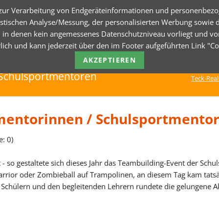
 zur Verarbeitung von Endgeräteinformationen und personenbezo
atistischen Analyse/Messung, der personalisierten Werbung sowie 
 in denen kein angemessenes Datenschutzniveau vorliegt und von di
CHUL-BLOG
ALLES RUND UM DIE SCHULE
ORG
derlich und kann jederzeit über den im Footer aufgeführten Link "
AKZEPTIEREN
ule
Downloads
Term
 Schulsportmentoren
Teck-Real
erung
Wichtige Downloads und
FAQ
Informationen.
Such
mentorinnen / Schulsportmento
Downloads & Infos
Site
ntoren
: 0)
Impr
t - so gestaltete sich dieses Jahr das Teambuilding-Event der Sc
rrior oder Zombieball auf Trampolinen, an diesem Tag kam tatsäch
chülern und den begleitenden Lehrern rundete die gelungene Akti