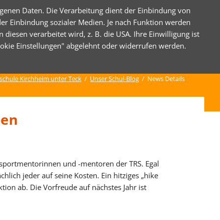
genen Daten. Die Verarbeitung dient der Einbindung von
der Einbindung sozialer Medien. Je nach Funktion werden
esen verarbeitet wird, z. B. die USA. Ihre Einwilligung ist
Nav
ANISATION
KONTAKT
ANMELDUNG ISERV
Cookie Einstellungen" abgelehnt oder widerrufen werden.
übe
ine
schule Kirchheim unter Teck
Unser Schul-Blog
News Details
e
ren
map
essum und Datenschutz
hulsportmentorinnen und -mentoren der TRS. Egal
lich jeder auf seine Kosten. Ein hitziges „hike
on ab. Die Vorfreude auf nächstes Jahr ist