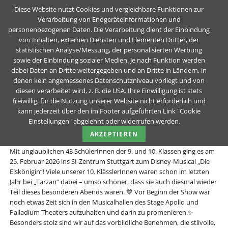
Diese Website nutzt Cookies und vergleichbare Funktionen zur
Verarbeitung von Endgeräteinformationen und
personenbezogenen Daten. Die Verarbeitung dient der Einbindung
Musicalzauber in Stuttgart!
von Inhalten, externen Diensten und Elementen Dritter, der
statistischen Analyse/Messung, der personalisierten Werbung
sowie der Einbindung sozialer Medien. Je nach Funktion werden
Teck-Realschule Kirchheim unter Teck
Unser Schul-Blog
News Details
dabei Daten an Dritte weitergegeben und an Dritte in Ländern, in
denen kein angemessenes Datenschutzniveau vorliegt und von
Musicalzauber in Stuttgart!
diesen verarbeitet wird, z. B. die USA. Ihre Einwilligung ist stets
freiwillig, für die Nutzung unserer Website nicht erforderlich und
kann jederzeit über den im Footer aufgeführten Link "Cookie
05.03.2026
von Team-Blog der TRS (Kommentare: 0)
Einstellungen" abgelehnt oder widerrufen werden.
✨🎭 Musicalzauber in Stuttgart! ❄️
AKZEPTIEREN
Mit unglaublichen 43 SchülerInnen der 9. und 10. Klassen ging es am
25. Februar 2026 ins SI-Zentrum Stuttgart zum Disney-Musical „Die
Eiskönigin“! Viele unserer 10. KlässlerInnen waren schon im letzten
Jahr bei „Tarzan“ dabei – umso schöner, dass sie auch diesmal wieder
Teil dieses besonderen Abends waren. 💙 Vor Beginn der Show war
noch etwas Zeit sich in den Musicalhallen des Stage Apollo und
Palladium Theaters aufzuhalten und darin zu promenieren.✨
Besonders stolz sind wir auf das vorbildliche Benehmen, die stilvolle,