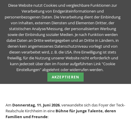
Diese Website nutzt Cookies und vergleichbare Funktionen zur
Verarbeitung von Endgeräteinformationen und
personenbezogenen Daten. Die Verarbeitung dient der Einbindung
Sing & Poetry Night begeistert mit Talent,
von Inhalten, externen Diensten und Elementen Dritter, der
statistischen Analyse/Messung, der personalisierten Werbung
Kreativität und Teamgeist
sowie der Einbindung sozialer Medien. Je nach Funktion werden
dabei Daten an Dritte weitergegeben und an Dritte in Ländern, in
Teck-Realschule Kirchheim unter Teck
Unser Schul-Blog
News Details
denen kein angemessenes Datenschutzniveau vorliegt und von
diesen verarbeitet wird, z. B. die USA. Ihre Einwilligung ist stets
freiwillig, für die Nutzung unserer Website nicht erforderlich und
Sing & Poetry Night begeistert mit
kann jederzeit über den im Footer aufgeführten Link "Cookie
Talent, Kreativität und Teamgeist
Einstellungen" abgelehnt oder widerrufen werden.
AKZEPTIEREN
24.06.2026
von Team-Blog der TRS (Kommentare: 0)
Am
Donnerstag, 11. Juni 2026
, verwandelte sich das Foyer der Teck-
Realschule Kirchheim in eine
Bühne für junge Talente, deren
Familien und Freunde
: